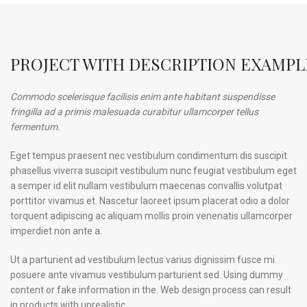
PROJECT WITH DESCRIPTION EXAMPL
Commodo scelerisque facilisis enim ante habitant suspendisse
fringilla ad a primis malesuada curabitur ullamcorper tellus
fermentum.
Eget tempus praesent nec vestibulum condimentum dis suscipit
phasellus viverra suscipit vestibulum nunc feugiat vestibulum eget
a semper id elit nullam vestibulum maecenas convallis volutpat
porttitor vivamus et. Nascetur laoreet ipsum placerat odio a dolor
torquent adipiscing ac aliquam mollis proin venenatis ullamcorper
imperdiet non ante a.
Ut a parturient ad vestibulum lectus varius dignissim fusce mi
posuere ante vivamus vestibulum parturient sed. Using dummy
content or fake information in the. Web design process can result
in products with unrealistic.