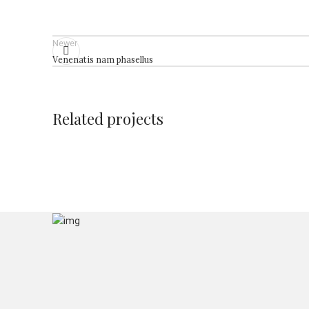
Newer
Venenatis nam phasellus
Related projects
KITCHEN
SUSPENDISSE QUAM AT VESTIBU