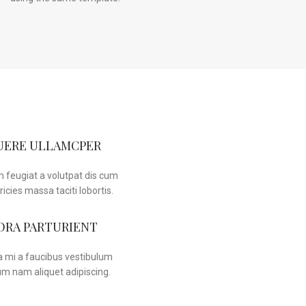
UERE ULLAMCPER
 feugiat a volutpat dis cum
ricies massa taciti lobortis.
ORA PARTURIENT
a mi a faucibus vestibulum
um nam aliquet adipiscing.